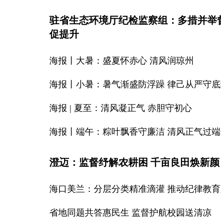
驻省生态环境厅纪检监察组：多措并举
促提升
海报丨大暑：盛夏怀赤心 清风润琼州
海报丨小暑：暑气渐盛防浮躁 律己从严守底
海报 | 夏至：清风凝正气 赤胆守初心
海报丨端午：粽叶飘香守廉洁 清风正气过端
澄迈：监督纾解农耕困 千亩良田焕新颜
海口美兰：分层分类精准滴灌 推动纪律教
省地同题共答惠民生 监督护航校园送清凉