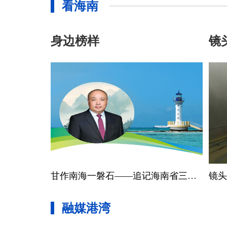
看海南
身边榜样
镜
直播
漫画
公益
漫画说纪｜每逢佳节倍思“清”
甘作南海一磐石——追记海南省三沙市纪委原常委、市委巡察办原主任邢钧
镜头
融媒港湾